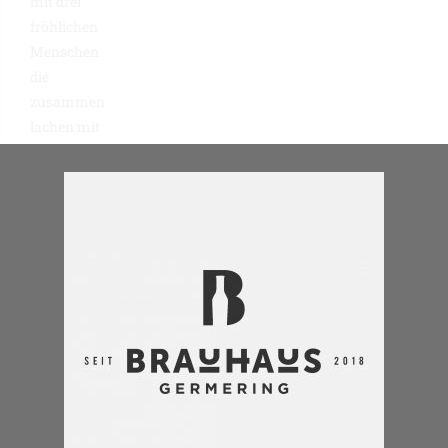
29. August 2025 / 18:00
-
20:00
Mir zeig´n Eich wia ma a gscheit´s Bier braut! Erlebt, wie
aus besten Bio-Zutaten unser Bier entsteht! Bei unserer
zweistündigen Führung bekommt ihr spannende Einblicke
in die Braukunst des Hauses. Dazu gibt’s eine Verkostung
unserer hauseigenen Bierspezialitäten und eine kurze
Einführung in...