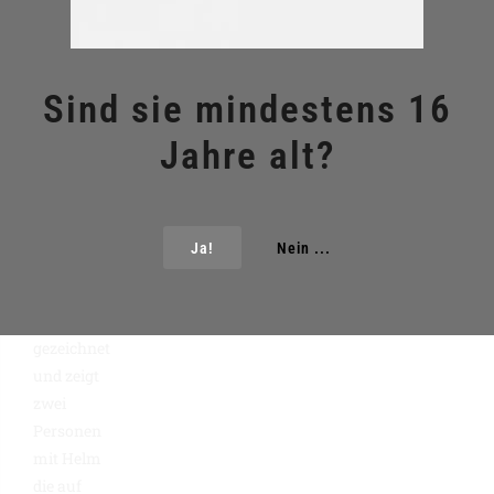
Weiterlesen »
Sind sie mindestens 16
Jahre alt?
Hoffest & Bobby Car
Grand Prix
Ja!
Nein ...