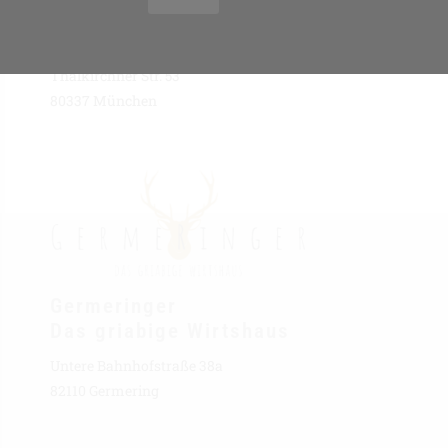
Frisches Bier
Thalkirchner Str. 53
80337 München
Germeringer
Das griabige Wirtshaus
Untere Bahnhofstraße 38a
82110 Germering