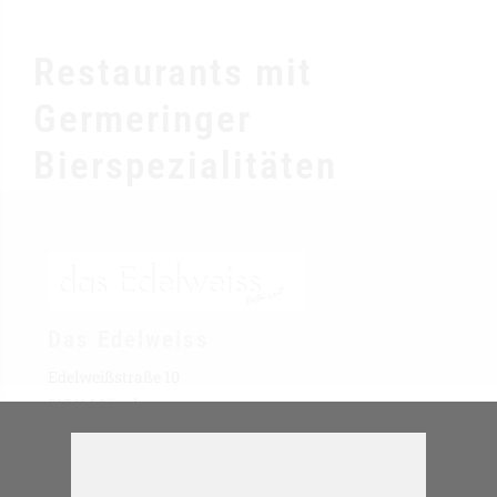
Restaurants mit
Germeringer
Bierspezialitäten
Das Edelweiss
Edelweißstraße 10
81541 München