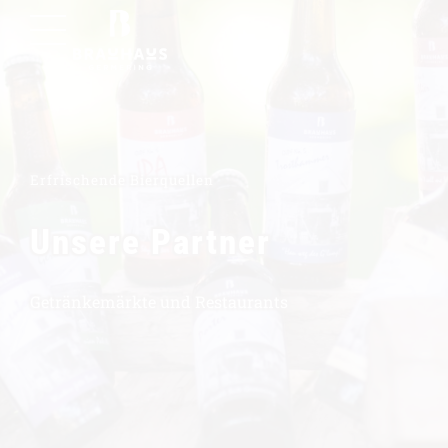
Erfrischende Bierquellen
Unsere Partner
Getränkemärkte und Restaurants