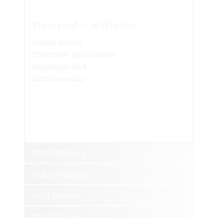
Stanishof – Hofladen
Familie Kirmair
STANISHOF und Hofladen
Augsburger Str. 4
82110 Germering
82205 Gilching
(Ldkr.) München
82131 Gauting
82140 Olching