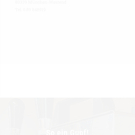
80339 München-Westend
Tel. 0 89 848919
So ein Gupf!