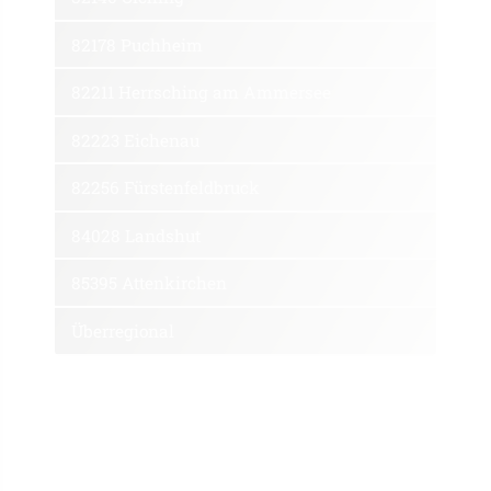
82178 Puchheim
82211 Herrsching am Ammersee
82223 Eichenau
82256 Fürstenfeldbruck
84028 Landshut
85395 Attenkirchen
Überregional