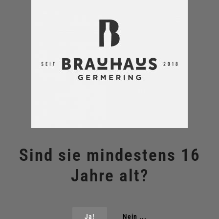
Griechisches Restaurant
‚EGOMIO‘
Hier gibt’s Ur-Helles vom
Fass und Trosthammer
Otto-Wagner-Straße 17
82110 Germering
Tel. 0 89 8402856
Sind sie mindestens 16
Jahre alt?
Ja!
Nein ...