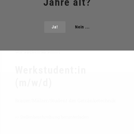
Jahre alt?
Ja!
Nein ...
Wir suchen ab sofort
Werkstudent:in
(m/w/d)
Brauer/Mälzer/Student der Getränketechnik
>> Stellenbeschreibung herunterladen