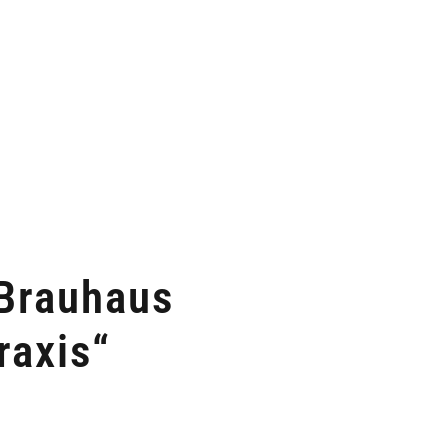
 Brauhaus
raxis“